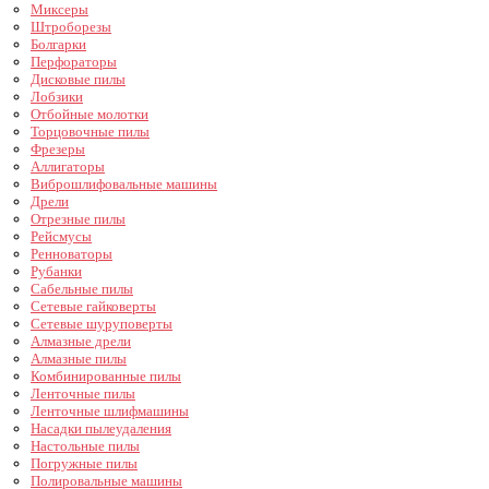
Миксеры
Штроборезы
Болгарки
Перфораторы
Дисковые пилы
Лобзики
Отбойные молотки
Торцовочные пилы
Фрезеры
Аллигаторы
Виброшлифовальные машины
Дрели
Отрезные пилы
Рейсмусы
Ренноваторы
Рубанки
Сабельные пилы
Сетевые гайковерты
Сетевые шуруповерты
Алмазные дрели
Алмазные пилы
Комбинированные пилы
Ленточные пилы
Ленточные шлифмашины
Насадки пылеудаления
Настольные пилы
Погружные пилы
Полировальные машины