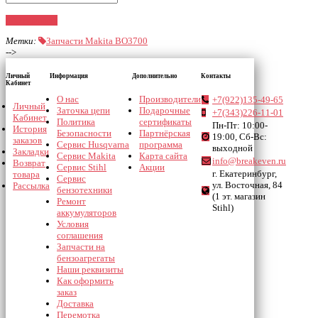
Отправить
Метки:
Запчасти Makita BO3700
-->
Личный
Информация
Дополнительно
Контакты
Кабинет
О нас
Производители
+7(922)135-49-65
Личный
Заточка цепи
Подарочные
+7(343)226-11-01
Кабинет
Политика
сертификаты
Пн-Пт: 10:00-
История
Безопасности
Партнёрская
19:00, Сб-Вс:
заказов
Сервис Husqvarna
программа
выходной
Закладки
Сервис Makita
Карта сайта
info@breakeven.ru
Возврат
Сервис Stihl
Акции
г. Екатеринбург,
товара
Сервис
ул. Восточная, 84
Рассылка
бензотехники
(1 эт. магазин
Ремонт
Stihl)
аккумуляторов
Условия
соглашения
Запчасти на
бензоагрегаты
Наши реквизиты
Как оформить
заказ
Доставка
Перемотка