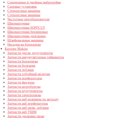
Секционные и двойные виброрейки
Силовые установки
Стенорезные машины
Стенорезные машины
Частотные преобразователи
Швонарезчики
Швонарезчики SOFFCUT
Швонарезчики бензиновые
Швонарезчики дизельные
Шлифовальные машины
Насадки на бензопилы
Каталог Makita
Запчасти дрели, шуруповерты
Запчасти аккумуляторные гайковерты
Запчасти бензопилы
Запчасти болгарки
Запчасти лобзики
Запчасти отбойный молотки
Запчасти перфораторы
Запчасти фрезеры
Запчасти штроборезы
Запчасти шуруповерты
Запчасти электропилы
Запчасти акб ножницы по металлу
Запчасти акб перфораторы
Запчасти акб пилы, лобзики
Запчасти акб УШМ
Запчасти дисковые пилы