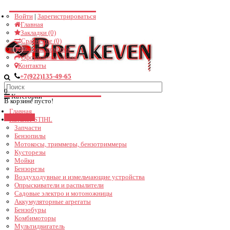
Войти
|
Зарегистрироваться
Поддержка
Главная
Закладки (0)
Не в сети
Сравнение (0)
Корзина покупок
Оформление заказа
Здравствуйте! Чем можем помочь?
Контакты
+7(922)135-49-65
18:30
0
Категории
В корзине пусто!
Главная
Закрыть
Каталог STIHL
Запчасти
Бензопилы
Мотокосы, триммеры, бензотриммеры
Кусторезы
Мойки
Бензорезы
Воздуходувные и измельчающие устройства
Опрыскиватели и распылители
Садовые электро и мотоножницы
Аккумуляторные агрегаты
Бензобуры
Комбимоторы
Мультидвигатель