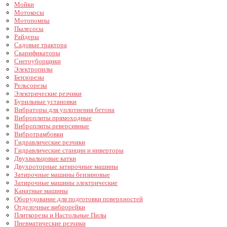
Мойки
Мотокосы
Мотопомпы
Пылесосы
Райдеры
Садовые трактора
Скарификаторы
Снегоуборщики
Электропилы
Бензорезы
Рельсорезы
Электрические резчики
Бурильные установки
Вибраторы для уплотнения бетона
Виброплиты прямоходные
Виброплиты реверсивные
Вибротрамбовки
Гидравлические резчики
Гидравлические станции и инверторы
Двухвальцовые катки
Двухроторные затирочные машины
Затирочные машины бензиновые
Затирочные машины электрические
Канатные машины
Оборудование для подготовки поверхностей
Отделочные виброрейки
Плиткорезы и Настольные Пилы
Пневматические резчики