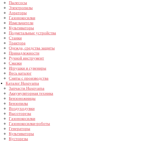
Пылесосы
Электропилы
Аэраторы
Газонокосилки
Измельчители
Культиваторы
Подметальные устройства
Станки
Трактора
Одежда, средства защиты
Принадлежности
Ручной инструмент
Смазки
Игрушки и сувениры
Весь каталог
Сняты с производства
Каталог Husqvarna
Запчасти Husqvarna
Аккумуляторная техника
Бензоножницы
Бензопилы
Воздуходувки
Высоторезы
Газонокосилки
Газонокосилки-роботы
Генераторы
Культиваторы
Кусторезы