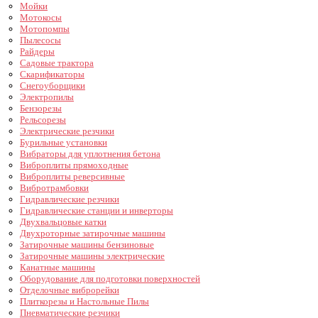
Мойки
Мотокосы
Мотопомпы
Пылесосы
Райдеры
Садовые трактора
Скарификаторы
Снегоуборщики
Электропилы
Бензорезы
Рельсорезы
Электрические резчики
Бурильные установки
Вибраторы для уплотнения бетона
Виброплиты прямоходные
Виброплиты реверсивные
Вибротрамбовки
Гидравлические резчики
Гидравлические станции и инверторы
Двухвальцовые катки
Двухроторные затирочные машины
Затирочные машины бензиновые
Затирочные машины электрические
Канатные машины
Оборудование для подготовки поверхностей
Отделочные виброрейки
Плиткорезы и Настольные Пилы
Пневматические резчики