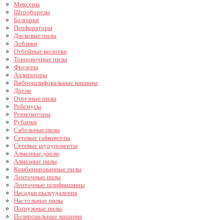
Миксеры
Штроборезы
Болгарки
Перфораторы
Дисковые пилы
Лобзики
Отбойные молотки
Торцовочные пилы
Фрезеры
Аллигаторы
Виброшлифовальные машины
Дрели
Отрезные пилы
Рейсмусы
Ренноваторы
Рубанки
Сабельные пилы
Сетевые гайковерты
Сетевые шуруповерты
Алмазные дрели
Алмазные пилы
Комбинированные пилы
Ленточные пилы
Ленточные шлифмашины
Насадки пылеудаления
Настольные пилы
Погружные пилы
Полировальные машины