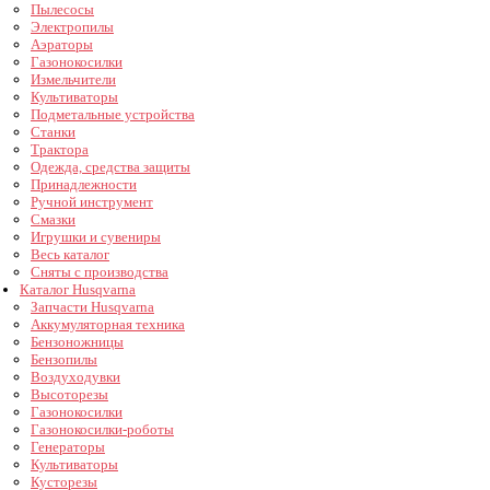
Пылесосы
Электропилы
Аэраторы
Газонокосилки
Измельчители
Культиваторы
Подметальные устройства
Станки
Трактора
Одежда, средства защиты
Принадлежности
Ручной инструмент
Смазки
Игрушки и сувениры
Весь каталог
Сняты с производства
Каталог Husqvarna
Запчасти Husqvarna
Аккумуляторная техника
Бензоножницы
Бензопилы
Воздуходувки
Высоторезы
Газонокосилки
Газонокосилки-роботы
Генераторы
Культиваторы
Кусторезы