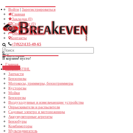
Войти
|
Зарегистрироваться
Поддержка
Главная
Закладки (0)
Подключение...
Сравнение (0)
Корзина покупок
Оформление заказа
Здравствуйте! Чем можем помочь?
Контакты
+7(922)135-49-65
06:40
0
Категории
В корзине пусто!
Главная
Закрыть
Каталог STIHL
Запчасти
Бензопилы
Мотокосы, триммеры, бензотриммеры
Кусторезы
Мойки
Бензорезы
Воздуходувные и измельчающие устройства
Опрыскиватели и распылители
Садовые электро и мотоножницы
Аккумуляторные агрегаты
Бензобуры
Комбимоторы
Мультидвигатель