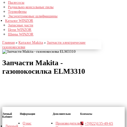
Пылесосы
Радиально-консольные пилы
Термофены
Эксцентриковые шлифмашины
Каталог WINZOR
Запасные части
Цепи WINZOR
Шины WINZOR
Главная
»
Каталог Makita
»
Запчасти электрические
газонокосилки
Запчасти Makita -
газонокосилка ELM3310
Личный
Информация
Дополнительно
Контакты
Кабинет
О нас
Производители
+7(922)135-49-65
Личный