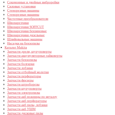
Секционные и двойные виброрейки
Силовые установки
Стенорезные машины
Стенорезные машины
Частотные преобразователи
Швонарезчики
Швонарезчики SOFFCUT
Швонарезчики бензиновые
Швонарезчики дизельные
Шлифовальные машины
Насадки на бензопилы
Каталог Makita
Запчасти дрели, шуруповерты
Запчасти аккумуляторные гайковерты
Запчасти бензопилы
Запчасти болгарки
Запчасти лобзики
Запчасти отбойный молотки
Запчасти перфораторы
Запчасти фрезеры
Запчасти штроборезы
Запчасти шуруповерты
Запчасти электропилы
Запчасти акб ножницы по металлу
Запчасти акб перфораторы
Запчасти акб пилы, лобзики
Запчасти акб УШМ
Запчасти дисковые пилы