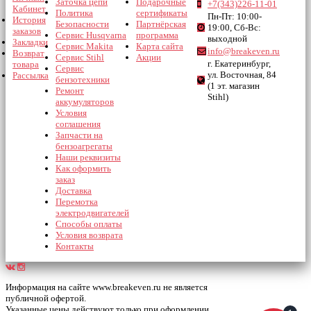
Заточка цепи
Подарочные
+7(343)226-11-01
Кабинет
Политика
сертификаты
Пн-Пт: 10:00-
История
Безопасности
Партнёрская
19:00, Сб-Вс:
заказов
Сервис Husqvarna
программа
выходной
Закладки
Сервис Makita
Карта сайта
info@breakeven.ru
Возврат
Сервис Stihl
Акции
г. Екатеринбург,
товара
Сервис
ул. Восточная, 84
Рассылка
бензотехники
(1 эт. магазин
Ремонт
Stihl)
аккумуляторов
Условия
соглашения
Запчасти на
бензоагрегаты
Наши реквизиты
Как оформить
заказ
Доставка
Перемотка
электродвигателей
Способы оплаты
Условия возврата
Контакты
Информация на сайте www.breakeven.ru не является
публичной офертой.
Указанные цены действуют только при оформлении