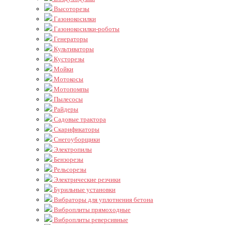
Высоторезы
Газонокосилки
Газонокосилки-роботы
Генераторы
Культиваторы
Кусторезы
Мойки
Мотокосы
Мотопомпы
Пылесосы
Райдеры
Садовые трактора
Скарификаторы
Снегоуборщики
Электропилы
Бензорезы
Рельсорезы
Электрические резчики
Бурильные установки
Вибраторы для уплотнения бетона
Виброплиты прямоходные
Виброплиты реверсивные