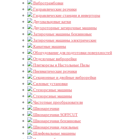
Вибротрамбовки
Гидравлические резчики
Гидравлические станции и инверторы
Двухвальцовые катки
Двухроторные затирочные машины
Затирочные машины бензиновые
Затирочные машины электрические
Канатные машины
Оборудование для подготовки поверхностей
Отделочные виброрейки
Плиткорезы и Настольные Пилы
Пневматические резчики
Секционные и двойные виброрейки
Силовые установки
Стенорезные машины
Стенорезные машины
Частотные преобразователи
Швонарезчики
Швонарезчики SOFFCUT
Швонарезчики бензиновые
Швонарезчики дизельные
Шлифовальные машины