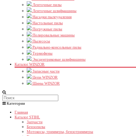
Ленточные пилы
Ленточные шлифмашины
Насадки пылеудаления
Настольные пилы
Погружные пилы
Полировальные машины
Пылесосы
Радиально-консольные пилы
Термофены
Эксцентриковые шлифмашины
Каталог WINZOR
Запасные части
Цепи WINZOR
Шины WINZOR
Категории
Главная
Каталог STIHL
Запчасти
Бензопилы
Мотокосы, триммеры, бензотриммеры