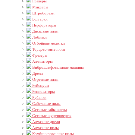
Граверы
Миксеры
Штроборезы
Болгарки
Перфораторы
Дисковые пилы
Лобзики
Отбойные молотки
Торцовочные пилы
Фрезеры
Аллигаторы
Виброшлифовальные машины
Дрели
Отрезные пилы
Рейсмусы
Ренноваторы
Рубанки
Сабельные пилы
Сетевые гайковерты
Сетевые шуруповерты
Алмазные дрели
Алмазные пилы
Комбинированные пилы