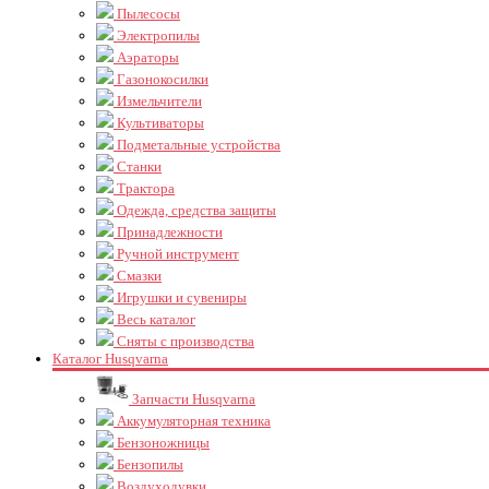
Пылесосы
Электропилы
Аэраторы
Газонокосилки
Измельчители
Культиваторы
Подметальные устройства
Станки
Трактора
Одежда, средства защиты
Принадлежности
Ручной инструмент
Смазки
Игрушки и сувениры
Весь каталог
Сняты с производства
Каталог Husqvarna
Запчасти Husqvarna
Аккумуляторная техника
Бензоножницы
Бензопилы
Воздуходувки