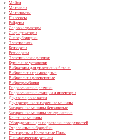
Мойки
Мотокосы
Мотопомпы
Пылесосы
Райдеры
Садовые трактора
Скарификаторы
Снегоуборщики
Электропилы
Бензорезы
Рельсорезы
Электрические резчики
Бурильные установки
Вибраторы для уплотнения бетона
Виброплиты прямоходные
Виброплиты реверсивные
Вибротрамбовки
Гидравлические резчики
Гидравлические станции и инверторы
Двухвальцовые катки
Двухроторные затирочные машины
Затирочные машины бензиновые
Затирочные машины электрические
Канатные машины
Оборудование для подготовки поверхностей
Отделочные виброрейки
Плиткорезы и Настольные Пилы
Пневматические резчики