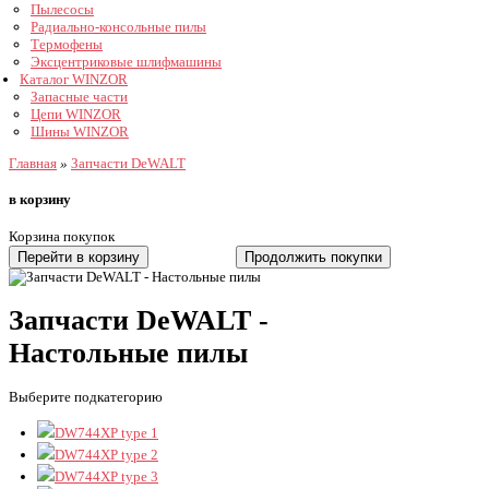
Пылесосы
Радиально-консольные пилы
Термофены
Эксцентриковые шлифмашины
Каталог WINZOR
Запасные части
Цепи WINZOR
Шины WINZOR
Главная
»
Запчасти DeWALT
в корзину
Корзина покупок
Перейти в корзину
Продолжить покупки
Запчасти DeWALT -
Настольные пилы
Выберите подкатегорию
DW744XP type 1
DW744XP type 2
DW744XP type 3