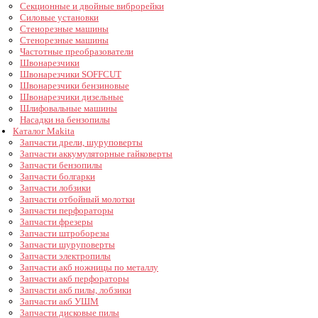
Секционные и двойные виброрейки
Силовые установки
Стенорезные машины
Стенорезные машины
Частотные преобразователи
Швонарезчики
Швонарезчики SOFFCUT
Швонарезчики бензиновые
Швонарезчики дизельные
Шлифовальные машины
Насадки на бензопилы
Каталог Makita
Запчасти дрели, шуруповерты
Запчасти аккумуляторные гайковерты
Запчасти бензопилы
Запчасти болгарки
Запчасти лобзики
Запчасти отбойный молотки
Запчасти перфораторы
Запчасти фрезеры
Запчасти штроборезы
Запчасти шуруповерты
Запчасти электропилы
Запчасти акб ножницы по металлу
Запчасти акб перфораторы
Запчасти акб пилы, лобзики
Запчасти акб УШМ
Запчасти дисковые пилы