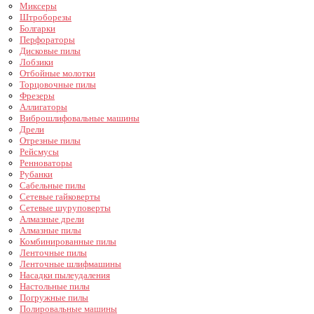
Миксеры
Штроборезы
Болгарки
Перфораторы
Дисковые пилы
Лобзики
Отбойные молотки
Торцовочные пилы
Фрезеры
Аллигаторы
Виброшлифовальные машины
Дрели
Отрезные пилы
Рейсмусы
Ренноваторы
Рубанки
Сабельные пилы
Сетевые гайковерты
Сетевые шуруповерты
Алмазные дрели
Алмазные пилы
Комбинированные пилы
Ленточные пилы
Ленточные шлифмашины
Насадки пылеудаления
Настольные пилы
Погружные пилы
Полировальные машины