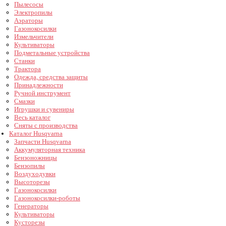
Пылесосы
Электропилы
Аэраторы
Газонокосилки
Измельчители
Культиваторы
Подметальные устройства
Станки
Трактора
Одежда, средства защиты
Принадлежности
Ручной инструмент
Смазки
Игрушки и сувениры
Весь каталог
Сняты с производства
Каталог Husqvarna
Запчасти Husqvarna
Аккумуляторная техника
Бензоножницы
Бензопилы
Воздуходувки
Высоторезы
Газонокосилки
Газонокосилки-роботы
Генераторы
Культиваторы
Кусторезы