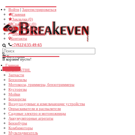
Войти
|
Зарегистрироваться
Поддержка
Главная
Закладки (0)
Не в сети
Сравнение (0)
Корзина покупок
Оформление заказа
Здравствуйте! Чем можем помочь?
Контакты
+7(922)135-49-65
21:56
0
Категории
В корзине пусто!
Главная
Закрыть
Каталог STIHL
Запчасти
Бензопилы
Мотокосы, триммеры, бензотриммеры
Кусторезы
Мойки
Бензорезы
Воздуходувные и измельчающие устройства
Опрыскиватели и распылители
Садовые электро и мотоножницы
Аккумуляторные агрегаты
Бензобуры
Комбимоторы
Мультидвигатель