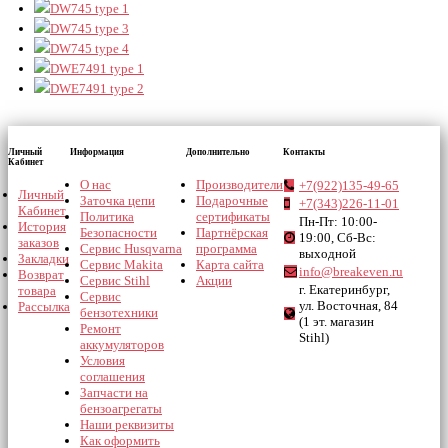
DW745 type 1
DW745 type 3
DW745 type 4
DWE7491 type 1
DWE7491 type 2
Личный
Информация
Дополнительно
Контакты
Кабинет
О нас
Производители
+7(922)135-49-65
Личный
Заточка цепи
Подарочные
+7(343)226-11-01
Кабинет
Политика
сертификаты
Пн-Пт: 10:00-
История
Безопасности
Партнёрская
19:00, Сб-Вс:
заказов
Сервис Husqvarna
программа
выходной
Закладки
Сервис Makita
Карта сайта
info@breakeven.ru
Возврат
Сервис Stihl
Акции
г. Екатеринбург,
товара
Сервис
ул. Восточная, 84
Рассылка
бензотехники
(1 эт. магазин
Ремонт
Stihl)
аккумуляторов
Условия
соглашения
Запчасти на
бензоагрегаты
Наши реквизиты
Как оформить