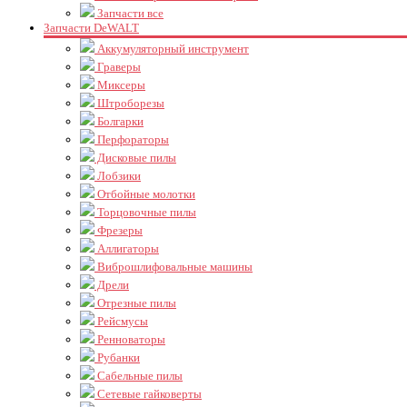
Запчасти все
Запчасти DeWALT
Аккумуляторный инструмент
Граверы
Миксеры
Штроборезы
Болгарки
Перфораторы
Дисковые пилы
Лобзики
Отбойные молотки
Торцовочные пилы
Фрезеры
Аллигаторы
Виброшлифовальные машины
Дрели
Отрезные пилы
Рейсмусы
Ренноваторы
Рубанки
Сабельные пилы
Сетевые гайковерты