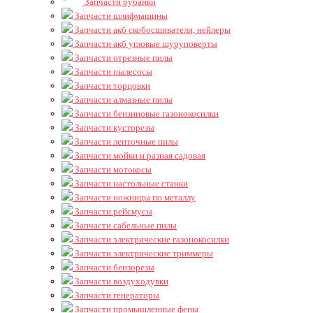
Запчасти рубанки
Запчасти шлифмашины
Запчасти акб скобосшиватели, нейлеры
Запчасти акб угловые шуруповерты
Запчасти отрезные пилы
Запчасти пылесосы
Запчасти торцовки
Запчасти алмазные пилы
Запчасти бензиновые газонокосилки
Запчасти кусторезы
Запчасти ленточные пилы
Запчасти мойки и разная садовая
Запчасти мотокосы
Запчасти настольные станки
Запчасти ножницы по металлу
Запчасти рейсмусы
Запчасти сабельные пилы
Запчасти электрические газонокосилки
Запчасти электрические триммеры
Запчасти бензорезы
Запчасти воздуходувки
Запчасти генераторы
Запчасти промышленные фены