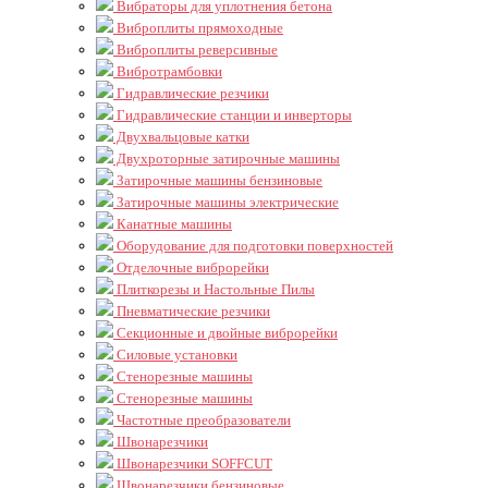
Вибраторы для уплотнения бетона
Виброплиты прямоходные
Виброплиты реверсивные
Вибротрамбовки
Гидравлические резчики
Гидравлические станции и инверторы
Двухвальцовые катки
Двухроторные затирочные машины
Затирочные машины бензиновые
Затирочные машины электрические
Канатные машины
Оборудование для подготовки поверхностей
Отделочные виброрейки
Плиткорезы и Настольные Пилы
Пневматические резчики
Секционные и двойные виброрейки
Силовые установки
Стенорезные машины
Стенорезные машины
Частотные преобразователи
Швонарезчики
Швонарезчики SOFFCUT
Швонарезчики бензиновые