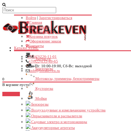
Мой аккаунт
Войти
|
Зарегистрироваться
Главная
Закладки (0)
Сравнение (0)
Корзина покупок
Оформление заказа
Контакты
Каталог STIHL
+7(343)226-11-01
Запчасти
+7(922)135-49-65
Пн-Пт: 10:00-19:00, Сб-Вс: выходной
Бензопилы
info@breakeven.ru
Мотокосы, триммеры, бензотриммеры
0
В корзине пусто!
Кусторезы
Закрыть
Мойки
Бензорезы
Воздуходувные и измельчающие устройства
Опрыскиватели и распылители
Садовые электро и мотоножницы
Аккумуляторные агрегаты