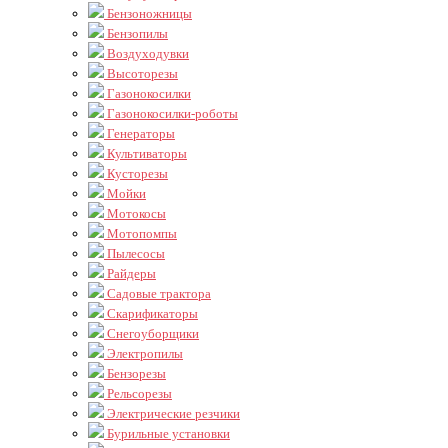
Бензоножницы
Бензопилы
Воздуходувки
Высоторезы
Газонокосилки
Газонокосилки-роботы
Генераторы
Культиваторы
Кусторезы
Мойки
Мотокосы
Мотопомпы
Пылесосы
Райдеры
Садовые трактора
Скарификаторы
Снегоуборщики
Электропилы
Бензорезы
Рельсорезы
Электрические резчики
Бурильные установки