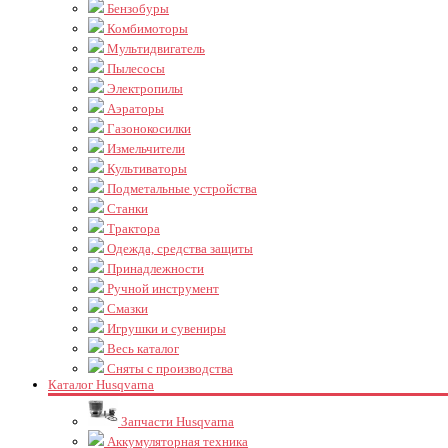
Бензобуры
Комбимоторы
Мультидвигатель
Пылесосы
Электропилы
Аэраторы
Газонокосилки
Измельчители
Культиваторы
Подметальные устройства
Станки
Трактора
Одежда, средства защиты
Принадлежности
Ручной инструмент
Смазки
Игрушки и сувениры
Весь каталог
Сняты с производства
Каталог Husqvarna
Запчасти Husqvarna
Аккумуляторная техника