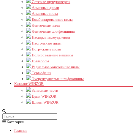
Сетевые шуруповерты
Алмазные дрели
Алмазные пилы
Комбинированные пилы
Ленточные пилы
Ленточные шлифмашины
Насадки пылеудаления
Настольные пилы
Погружные пилы
Полировальные машины
Пылесосы
Радиально-консольные пилы
Термофены
Эксцентриковые шлифмашины
Каталог WINZOR
Запасные части
Цепи WINZOR
Шины WINZOR
Категории
Главная