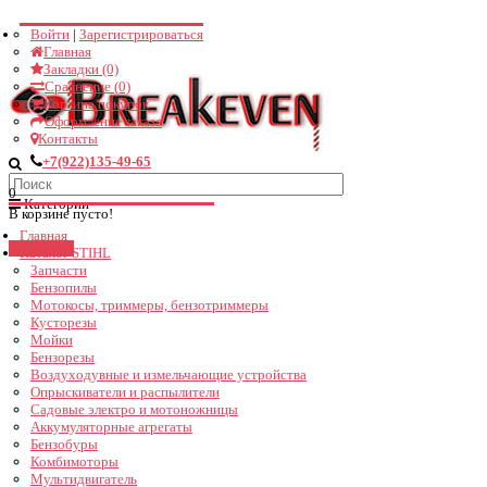
Войти
|
Зарегистрироваться
Поддержка
Главная
Закладки (0)
Не в сети
Сравнение (0)
Корзина покупок
Оформление заказа
Здравствуйте! Чем можем помочь?
Контакты
+7(922)135-49-65
16:03
0
Категории
В корзине пусто!
Главная
Закрыть
Каталог STIHL
Запчасти
Бензопилы
Мотокосы, триммеры, бензотриммеры
Кусторезы
Мойки
Бензорезы
Воздуходувные и измельчающие устройства
Опрыскиватели и распылители
Садовые электро и мотоножницы
Аккумуляторные агрегаты
Бензобуры
Комбимоторы
Мультидвигатель