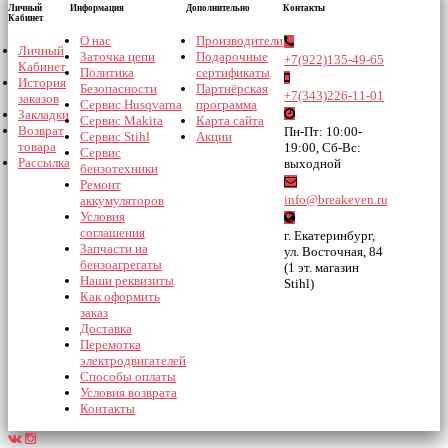
Личный
Информация
Дополнительно
Контакты
Кабинет
О нас
Производители
Личный
Заточка цепи
Подарочные
+7(922)135-49-65
Кабинет
Политика
сертификаты
История
Безопасности
Партнёрская
+7(343)226-11-01
заказов
Сервис Husqvarna
программа
Закладки
Сервис Makita
Карта сайта
Возврат
Пн-Пт: 10:00-
Сервис Stihl
Акции
товара
19:00, Сб-Вс:
Сервис
Рассылка
выходной
бензотехники
Ремонт
info@breakeven.ru
аккумуляторов
Условия
соглашения
г. Екатеринбург,
Запчасти на
ул. Восточная, 84
бензоагрегаты
(1 эт. магазин
Наши реквизиты
Stihl)
Как оформить
заказ
Доставка
Перемотка
электродвигателей
Способы оплаты
Условия возврата
Контакты