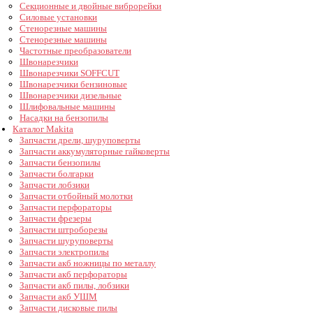
Секционные и двойные виброрейки
Силовые установки
Стенорезные машины
Стенорезные машины
Частотные преобразователи
Швонарезчики
Швонарезчики SOFFCUT
Швонарезчики бензиновые
Швонарезчики дизельные
Шлифовальные машины
Насадки на бензопилы
Каталог Makita
Запчасти дрели, шуруповерты
Запчасти аккумуляторные гайковерты
Запчасти бензопилы
Запчасти болгарки
Запчасти лобзики
Запчасти отбойный молотки
Запчасти перфораторы
Запчасти фрезеры
Запчасти штроборезы
Запчасти шуруповерты
Запчасти электропилы
Запчасти акб ножницы по металлу
Запчасти акб перфораторы
Запчасти акб пилы, лобзики
Запчасти акб УШМ
Запчасти дисковые пилы