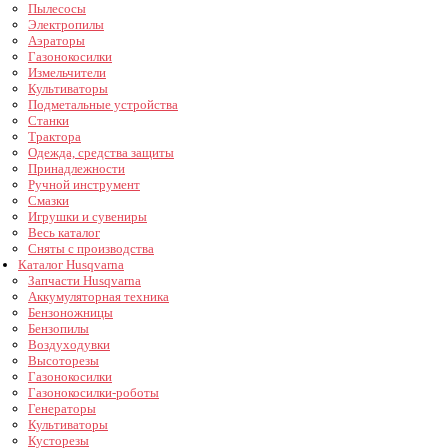
Пылесосы
Электропилы
Аэраторы
Газонокосилки
Измельчители
Культиваторы
Подметальные устройства
Станки
Трактора
Одежда, средства защиты
Принадлежности
Ручной инструмент
Смазки
Игрушки и сувениры
Весь каталог
Сняты с производства
Каталог Husqvarna
Запчасти Husqvarna
Аккумуляторная техника
Бензоножницы
Бензопилы
Воздуходувки
Высоторезы
Газонокосилки
Газонокосилки-роботы
Генераторы
Культиваторы
Кусторезы