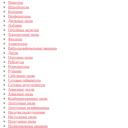
Миксеры
Штроборезы
Болгарки
Перфораторы
Дисковые пилы
Лобзики
Отбойные молотки
Торцовочные пилы
Фрезеры
Аллигаторы
Виброшлифовальные машины
Дрели
Отрезные пилы
Рейсмусы
Ренноваторы
Рубанки
Сабельные пилы
Сетевые гайковерты
Сетевые шуруповерты
Алмазные дрели
Алмазные пилы
Комбинированные пилы
Ленточные пилы
Ленточные шлифмашины
Насадки пылеудаления
Настольные пилы
Погружные пилы
Полировальные машины