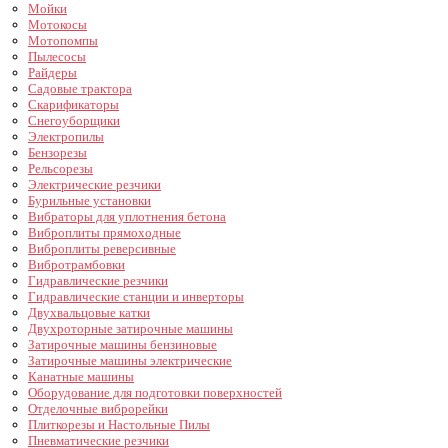
Мойки
Мотокосы
Мотопомпы
Пылесосы
Райдеры
Садовые трактора
Скарификаторы
Снегоуборщики
Электропилы
Бензорезы
Рельсорезы
Электрические резчики
Бурильные установки
Вибраторы для уплотнения бетона
Виброплиты прямоходные
Виброплиты реверсивные
Вибротрамбовки
Гидравлические резчики
Гидравлические станции и инверторы
Двухвальцовые катки
Двухроторные затирочные машины
Затирочные машины бензиновые
Затирочные машины электрические
Канатные машины
Оборудование для подготовки поверхностей
Отделочные виброрейки
Плиткорезы и Настольные Пилы
Пневматические резчики